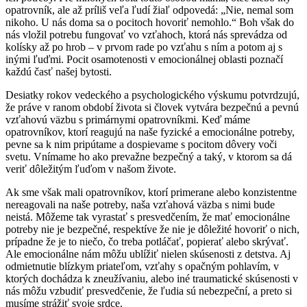
opatrovník, ale až príliš veľa ľudí žiaľ odpovedá: „Nie, nemal som
nikoho. U nás doma sa o pocitoch hovoriť nemohlo.“ Boh však do
nás vložil potrebu fungovať vo vzťahoch, ktorá nás sprevádza od
kolísky až po hrob – v prvom rade po vzťahu s ním a potom aj s
inými ľuďmi. Pocit osamotenosti v emocionálnej oblasti poznačí
každú časť našej bytosti.
Desiatky rokov vedeckého a psychologického výskumu potvrdzujú,
že práve v ranom období života si človek vytvára bezpečnú a pevnú
vzťahovú väzbu s primárnymi opatrovníkmi. Keď máme
opatrovníkov, ktorí reagujú na naše fyzické a emocionálne potreby,
pevne sa k nim pripútame a dospievame s pocitom dôvery voči
svetu. Vnímame ho ako prevažne bezpečný a taký, v ktorom sa dá
veriť dôležitým ľuďom v našom živote.
Ak sme však mali opatrovníkov, ktorí primerane alebo konzistentne
nereagovali na naše potreby, naša vzťahová väzba s nimi bude
neistá. Môžeme tak vyrastať s presvedčením, že mať emocionálne
potreby nie je bezpečné, respektíve že nie je dôležité hovoriť o nich,
prípadne že je to niečo, čo treba potláčať, popierať alebo skrývať.
Ale emocionálne nám môžu ublížiť nielen skúsenosti z detstva. Aj
odmietnutie blízkym priateľom, vzťahy s opačným pohlavím, v
ktorých dochádza k zneužívaniu, alebo iné traumatické skúsenosti v
nás môžu vzbudiť presvedčenie, že ľudia sú nebezpeční, a preto si
musíme strážiť svoje srdce.