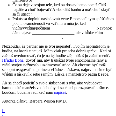
manželstvo?
Čo sa deje v tvojom tele, keď sa dostaví tento pocit? Cítiš
napätie a chuť bojovať? Alebo cítiš hanbu a máš chuť skryť
sa či utiecť?
Pokús sa doplniť nasledovnú vetu: Emocionálnym spúšťačom
pocitu osamotenosti vo vzťahu u mňa je, keď
vidím/vycítim/počujem _____________________. Navonok
dám najavo ____________________, ale v hĺbke cítim
________________________.
Nezabúdaj, že partner nie je tvoj nepriateľ. Tvojím nepriateľom je
hudba, na ktorú tancuješ. Mám však pre teba dobrú správu. Keď si
začneš uvedomovať, čo je na tej hudbe zlé, môžeš ju začať meniť.
Hľadaj Boha
, dovoľ mu, aby ti ukázal tvoje emocionálne rany a
začal svojou nežnosťou uzdravovať srdce. Ak chceme byť totiž
schopní reagovať na partnera vľúdne a láskavo, najprv musíme byť
vľúdni a láskaví k sebe samým. Láska a manželstvo patria k sebe.
Ak sa chceš podeliť o svoje skúsenosti s tým, ako vybudovať
harmonické manželstvo alebo by si sa chcel porozprávať naším e-
koučom, budeme radi keď nám
napíšeš
.
Autorka článku:
Barbara Wilson Psy.D.