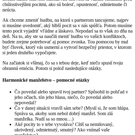
chúlostivejšími pocitmi, ako sú bolesť, opustenosť, odmietnutie či
neúcta.
Ak chceme zmeniť hudbu, na ktorú s partnerom tancujeme, najprv
si musíme uvedomiť, aký hlbší pocit sa v nás spúšťa. Potom musíme
tento pocit vyjadriť vľúdne a láskavo. Nepodarí sa to však zo dňa na
deň. Na to, aby ste sa naučili meniť hudbu vo vašich konfliktoch,
budete zrejme potrebovať aj pomoc zvonka. Tou pomocou by mal
byť človek, ktorý vás usmerní a vytvorí bezpečný priestor, v ktorom
si jeden druhého vypočujete.
Na začiatok si všímaj, čo sa s tebou deje, keď niečo spustí tvoju
obrannú emóciu. Potom si polož nasledujúce otázky.
Harmonické manželstvo – pomocné otázky
Čo povedal alebo spravil tvoj partner? Spôsobil to pohľad v
jeho očiach, tón jeho hlasu, niečo, čo povedal alebo
nepovedal?
Čo v danej situácii vravíš sám sebe? (Myslí si, že som hlúpa.
Správa sa, akoby som nebol dobrý manžel. Som zlá
manželka. Nudí sa so mnou…)
Aké pocity to v tebe vyvoláva? Cítiš sa nemilovaný,
ukrivdený, odmietnutý, smutný? Ako vnímaš vaše