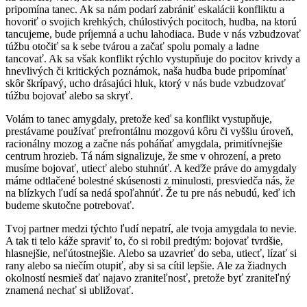
pripomína tanec. Ak sa nám podarí zabrániť eskalácii konfliktu a
hovoriť o svojich krehkých, chúlostivých pocitoch, hudba, na ktorú
tancujeme, bude príjemná a uchu lahodiaca. Bude v nás vzbudzovať
túžbu otočiť sa k sebe tvárou a začať spolu pomaly a ladne
tancovať. Ak sa však konflikt rýchlo vystupňuje do pocitov krivdy a
hnevlivých či kritických poznámok, naša hudba bude pripomínať
skôr škrípavý, ucho drásajúci hluk, ktorý v nás bude vzbudzovať
túžbu bojovať alebo sa skryť.
Volám to tanec amygdaly, pretože keď sa konflikt vystupňuje,
prestávame používať prefrontálnu mozgovú kôru či vyššiu úroveň,
racionálny mozog a začne nás poháňať amygdala, primitívnejšie
centrum hrozieb. Tá nám signalizuje, že sme v ohrození, a preto
musíme bojovať, utiecť alebo stuhnúť. A keďže práve do amygdaly
máme odtlačené bolestné skúsenosti z minulosti, presviedča nás, že
na blízkych ľudí sa nedá spoľahnúť. Že tu pre nás nebudú, keď ich
budeme skutočne potrebovať.
Tvoj partner medzi týchto ľudí nepatrí, ale tvoja amygdala to nevie.
A tak ti telo káže spraviť to, čo si robil predtým: bojovať tvrdšie,
hlasnejšie, neľútostnejšie. Alebo sa uzavrieť do seba, utiecť, lízať si
rany alebo sa niečím otupiť, aby si sa cítil lepšie. Ale za žiadnych
okolností nesmieš dať najavo zraniteľnosť, pretože byť zraniteľný
znamená nechať si ubližovať.