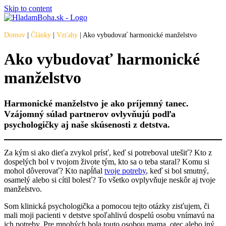
Skip to content
Domov
|
Články
|
Vzťahy
|
Ako vybudovať harmonické manželstvo
Ako vybudovať harmonické
manželstvo
Harmonické manželstvo je ako príjemný tanec.
Vzájomný súlad partnerov ovlyvňujú podľa
psychologičky aj naše skúsenosti z detstva.
Za kým si ako dieťa zvykol prísť, keď si potreboval utešiť? Kto z
dospelých bol v tvojom živote tým, kto sa o teba staral? Komu si
mohol dôverovať? Kto napĺňal
tvoje potreby
, keď si bol smutný,
osamelý alebo si cítil bolesť? To všetko ovplyvňuje neskôr aj tvoje
manželstvo.
Som klinická psychologička a pomocou tejto otázky zisťujem, či
mali moji pacienti v detstve spoľahlivú dospelú osobu vnímavú na
ich potreby. Pre mnohých bola touto osobou mama, otec alebo iný