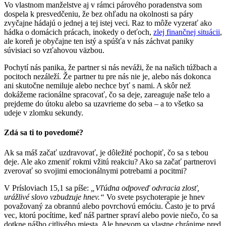
Vo vlastnom manželstve aj v rámci párového poradenstva som
dospela k presvedčeniu, že bez ohľadu na okolnosti sa páry
zvyčajne hádajú o jednej a tej istej veci. Raz to môže vyzerať ako
hádka o domácich prácach, inokedy o deťoch,
zlej finančnej situácii
,
ale koreň je obyčajne ten istý a spúšťa v nás záchvat paniky
súvisiaci so vzťahovou väzbou.
Pochytí nás panika, že partner si nás neváži, že na našich túžbach a
pocitoch nezáleží. Že partner tu pre nás nie je, alebo nás dokonca
ani skutočne nemiluje alebo nechce byť s nami. A skôr než
dokážeme racionálne spracovať, čo sa deje, zareaguje naše telo a
prejdeme do útoku alebo sa uzavrieme do seba – a to všetko sa
udeje v zlomku sekundy.
Zdá sa ti to povedomé?
Ak sa máš začať uzdravovať, je dôležité pochopiť, čo sa s tebou
deje. Ale ako zmeniť rokmi vžitú reakciu? Ako sa začať partnerovi
zverovať so svojimi emocionálnymi potrebami a pocitmi?
V Prísloviach 15,1 sa píše:
„Vľúdna odpoveď odvracia zlosť,
urážlivé slovo vzbudzuje hnev.“
Vo svete psychoterapie je hnev
považovaný za obrannú alebo povrchovú emóciu. Často je to prvá
vec, ktorú pocítime, keď náš partner spraví alebo povie niečo, čo sa
dotkne nášho citlivého miesta. Ale hnevom sa vlastne chránime pred