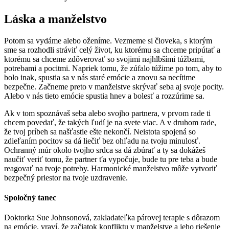
Láska a manželstvo
Potom sa vydáme alebo oženíme. Vezmeme si človeka, s ktorým
sme sa rozhodli stráviť celý život, ku ktorému sa chceme pripútať a
ktorému sa chceme zdôverovať so svojimi najhlbšími túžbami,
potrebami a pocitmi. Napriek tomu, že zúfalo túžime po tom, aby to
bolo inak, spustia sa v nás staré emócie a znovu sa necítime
bezpečne. Začneme preto v manželstve skrývať seba aj svoje pocity.
Alebo v nás tieto emócie spustia hnev a bolesť a rozzúrime sa.
Ak v tom spoznávaš seba alebo svojho partnera, v prvom rade ti
chcem povedať, že takých ľudí je na svete viac. A v druhom rade,
že tvoj príbeh sa našťastie ešte nekončí. Neistota spojená so
zdieľaním pocitov sa dá liečiť bez ohľadu na tvoju minulosť.
Ochranný múr okolo tvojho srdca sa dá zbúrať a ty sa dokážeš
naučiť veriť tomu, že partner ťa vypočuje, bude tu pre teba a bude
reagovať na tvoje potreby. Harmonické manželstvo môže vytvoriť
bezpečný priestor na tvoje uzdravenie.
Spoločný tanec
Doktorka Sue Johnsonová, zakladateľka párovej terapie s dôrazom
na emócie, vraví, že začiatok konfliktu v manželstve a jeho riešenie